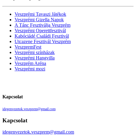
Veszprémi Tavaszi Játékok
Veszprémi Gizella Napok
A Tánc Fesztiválja Veszprém
Veszprémi Operettfesztivál
Kabóciádé Családi Fesztivál
Utcazene Fesztivál Veszprém
VeszpremFest
Veszprémi színházak
Veszprémi Hangvilla
Veszprém Aréna
Veszprémi mozi
Kapcsolat
idegenvezetok.veszprem@gmail.com
Kapcsolat
idegenvezetok.veszprem@gmail.com