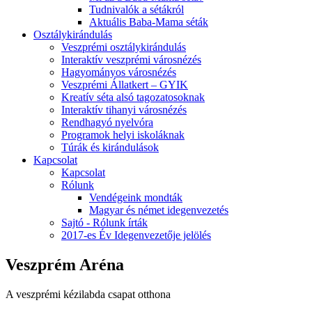
Tudnivalók a sétákról
Aktuális Baba-Mama séták
Osztálykirándulás
Veszprémi osztálykirándulás
Interaktív veszprémi városnézés
Hagyományos városnézés
Veszprémi Állatkert – GYIK
Kreatív séta alsó tagozatosoknak
Interaktív tihanyi városnézés
Rendhagyó nyelvóra
Programok helyi iskoláknak
Túrák és kirándulások
Kapcsolat
Kapcsolat
Rólunk
Vendégeink mondták
Magyar és német idegenvezetés
Sajtó - Rólunk írták
2017-es Év Idegenvezetője jelölés
Veszprém Aréna
A veszprémi kézilabda csapat otthona