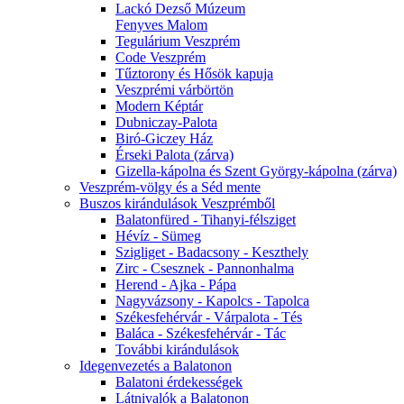
Lackó Dezső Múzeum
Fenyves Malom
Tegulárium Veszprém
Code Veszprém
Tűztorony és Hősök kapuja
Veszprémi várbörtön
Modern Képtár
Dubniczay-Palota
Biró-Giczey Ház
Érseki Palota (zárva)
Gizella-kápolna és Szent György-kápolna (zárva)
Veszprém-völgy és a Séd mente
Buszos kirándulások Veszprémből
Balatonfüred - Tihanyi-félsziget
Hévíz - Sümeg
Szigliget - Badacsony - Keszthely
Zirc - Csesznek - Pannonhalma
Herend - Ajka - Pápa
Nagyvázsony - Kapolcs - Tapolca
Székesfehérvár - Várpalota - Tés
Baláca - Székesfehérvár - Tác
További kirándulások
Idegenvezetés a Balatonon
Balatoni érdekességek
Látnivalók a Balatonon