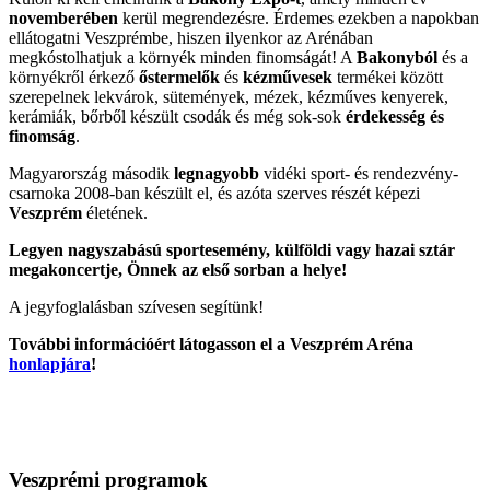
novemberében
kerül megrendezésre. Érdemes ezekben a napokban
ellátogatni Veszprémbe, hiszen ilyenkor az Arénában
megkóstolhatjuk a környék minden finomságát! A
Bakonyból
és a
környékről érkező
őstermelők
és
kézművesek
termékei között
szerepelnek lekvárok, sütemények, mézek, kézműves kenyerek,
kerámiák, bőrből készült csodák és még sok-sok
érdekesség és
finomság
.
Magyarország második
legnagyobb
vidéki sport- és rendezvény-
csarnoka 2008-ban készült el, és azóta szerves részét képezi
Veszprém
életének.
Legyen nagyszabású sportesemény, külföldi vagy hazai sztár
megakoncertje, Önnek az első sorban a helye!
A jegyfoglalásban szívesen segítünk!
További információért látogasson el a Veszprém Aréna
honlapjára
!
Veszprémi programok