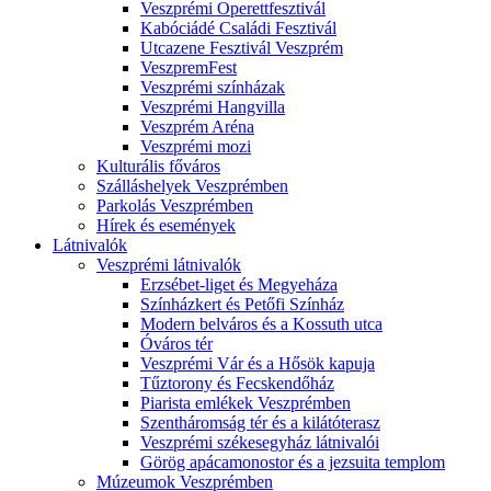
Veszprémi Operettfesztivál
Kabóciádé Családi Fesztivál
Utcazene Fesztivál Veszprém
VeszpremFest
Veszprémi színházak
Veszprémi Hangvilla
Veszprém Aréna
Veszprémi mozi
Kulturális főváros
Szálláshelyek Veszprémben
Parkolás Veszprémben
Hírek és események
Látnivalók
Veszprémi látnivalók
Erzsébet-liget és Megyeháza
Színházkert és Petőfi Színház
Modern belváros és a Kossuth utca
Óváros tér
Veszprémi Vár és a Hősök kapuja
Tűztorony és Fecskendőház
Piarista emlékek Veszprémben
Szentháromság tér és a kilátóterasz
Veszprémi székesegyház látnivalói
Görög apácamonostor és a jezsuita templom
Múzeumok Veszprémben