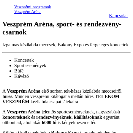
Veszprémi programok
Veszprém Aréna
Kapcsolat
Veszprém
Aréna
, sport- és rendezvény-
csarnok
Izgalmas kézilabda meccsek, Bakony Expo és fergeteges koncertek
Koncertek
Sport események
Büfé
Kávézó
A
Veszprém Aréna
első sorban telt-házas kézilabda meccseiről
híres
. Minden veszprémi kilátogat a méltán híres
TELEKOM
VESZPRÉM
kézilabda csapat játékaira.
A
Veszprém Aréna
jelentős sporteseményeknek, nagyszabású
koncerteknek
és
rendezvényeknek
,
kiállításoknak
egyaránt
otthont ad, ahol akár
6000 fő
is kényelmesen elfér.
Külön ki kell emelnünk a
Bakony Expo-t
, amely minden év