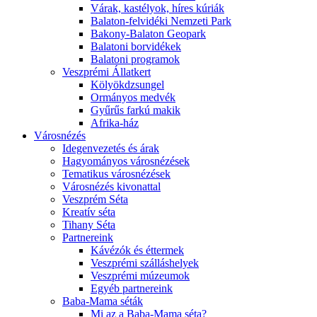
Várak, kastélyok, híres kúriák
Balaton-felvidéki Nemzeti Park
Bakony-Balaton Geopark
Balatoni borvidékek
Balatoni programok
Veszprémi Állatkert
Kölyökdzsungel
Ormányos medvék
Gyűrűs farkú makik
Afrika-ház
Városnézés
Idegenvezetés és árak
Hagyományos városnézések
Tematikus városnézések
Városnézés kivonattal
Veszprém Séta
Kreatív séta
Tihany Séta
Partnereink
Kávézók és éttermek
Veszprémi szálláshelyek
Veszprémi múzeumok
Egyéb partnereink
Baba-Mama séták
Mi az a Baba-Mama séta?