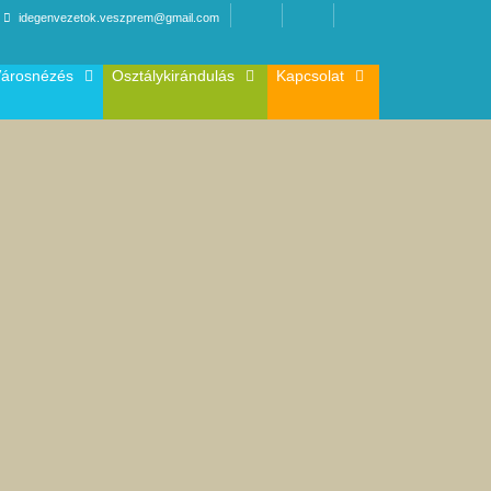
idegenvezetok.veszprem@gmail.com
Városnézés
Osztálykirándulás
Kapcsolat