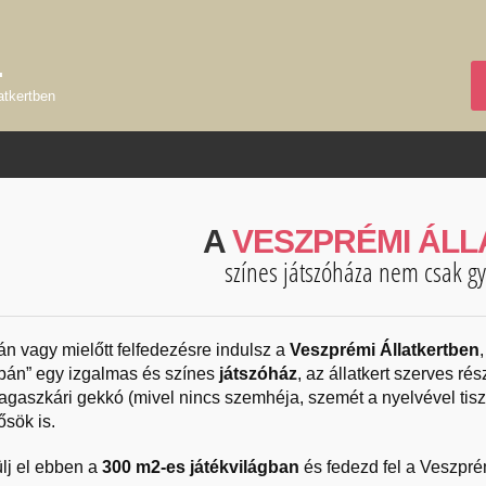
L
atkertben
A
VESZPRÉMI ÁLL
színes játszóháza nem csak g
án vagy mielőtt felfedezésre indulsz a
Veszprémi Állatkertben
pán” egy izgalmas és színes
játszóház
, az állatkert szerves rés
gaszkári gekkó (mivel nincs szemhéja, szemét a nyelvével tisztít
ősök is.
lj el ebben a
300 m2-es játékvilágban
és fedezd fel a Veszpré