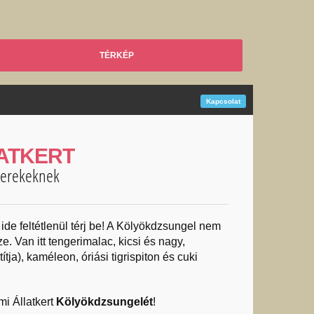
TÉRKÉP
Kapcsolat
ATKERT
yerekeknek
, ide feltétlenül térj be! A Kölyökdzsungel nem
ze. Van itt tengerimalac, kicsi és nagy,
ja), kaméleon, óriási tigrispiton és cuki
mi Állatkert
Kölyökdzsungelét
!