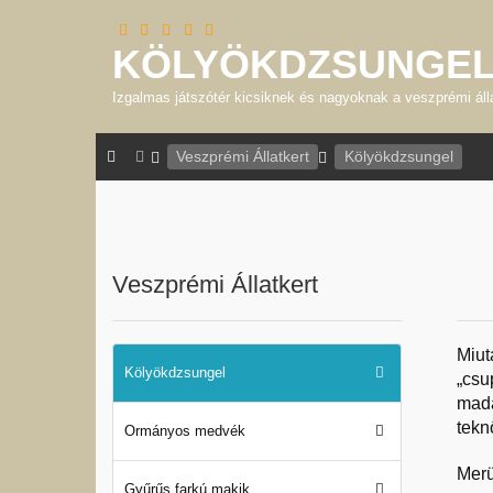
KÖLYÖKDZSUNGE
Izgalmas játszótér kicsiknek és nagyoknak a veszprémi áll
Veszprémi Állatkert
Kölyökdzsungel
Veszprémi Állatkert
Miut
Kölyökdzsungel
„csu
mada
tekn
Ormányos medvék
Merü
Gyűrűs farkú makik