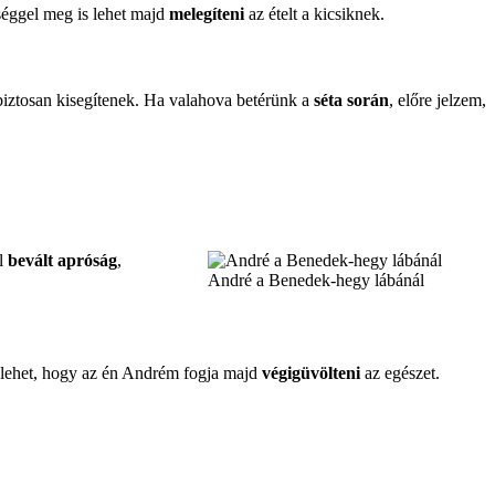
séggel meg is lehet majd
melegíteni
az ételt a kicsiknek.
 biztosan kisegítenek. Ha valahova betérünk a
séta során
, előre jelzem,
ól
bevált apróság
,
André a Benedek-hegy lábánál
s lehet, hogy az én Andrém fogja majd
végigüvölteni
az egészet.