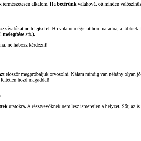
lik természetesen alkalom. Ha
betérünk
valahová, ott minden valószínű
hozzávalókat ne felejtsd el. Ha valami mégis otthon maradna, a többiek
el
melegítése
stb.).
dna, ne habozz kérdezni!
 azt először megpróbáljuk orvosolni. Nálam mindig van néhány olyan j
r feltétlen hozd magaddal!
b.
ttek
utatokra. A résztvevőknek nem lesz ismeretlen a helyzet. Sőt, az i