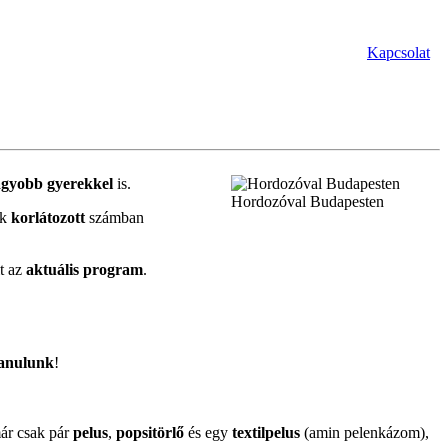
Kapcsolat
gyobb gyerekkel
is.
Hordozóval Budapesten
ak
korlátozott
számban
lt az
aktuális program
.
anulunk
!
már csak pár
pelus
,
popsitörlő
és egy
textilpelus
(amin pelenkázom),