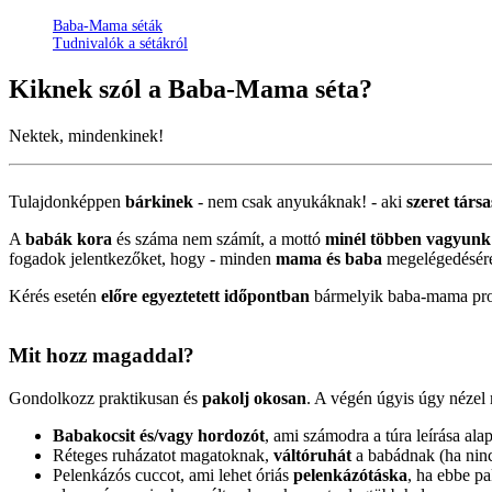
Baba-Mama séták
Tudnivalók a sétákról
Kiknek szól a
Baba-Mama
séta?
Nektek, mindenkinek!
Tulajdonképpen
bárkinek
- nem csak anyukáknak! - aki
szeret társ
A
babák kora
és száma nem számít, a mottó
minél többen vagyunk
fogadok jelentkezőket, hogy - minden
mama és baba
megelégedésér
Kérés esetén
előre egyeztetett időpontban
bármelyik baba-mama pro
Mit hozz magaddal?
Gondolkozz praktikusan és
pakolj okosan
. A végén úgyis úgy nézel 
Babakocsit és/vagy hordozót
, ami számodra a túra leírása al
Réteges ruházatot magatoknak,
váltóruhát
a babádnak (ha ninc
Pelenkázós cuccot, ami lehet óriás
pelenkázótáska
, ha ebbe p