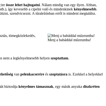
icire
össze lehet hajtogatni
. Nálam mindig van egy ilyen. Abban,
, stb.), így kevesebb a cipelni való és mindenkinek
kényelmesebb
.
sütizni, szendvicsezni. A túraleírásban erről is mindent megtalálsz.
sztás, tömegközlekedés,
Menj a babáddal múzeumba!
an nem a legkényelmesebb helyen
szoptattam
.
lehetőség
van
pelenkacserére
és
szoptatásra
is. Ezekkel a helyekkel
át biztosítja
kényelmes támasznak
, egy másik anyuka
diszkréten