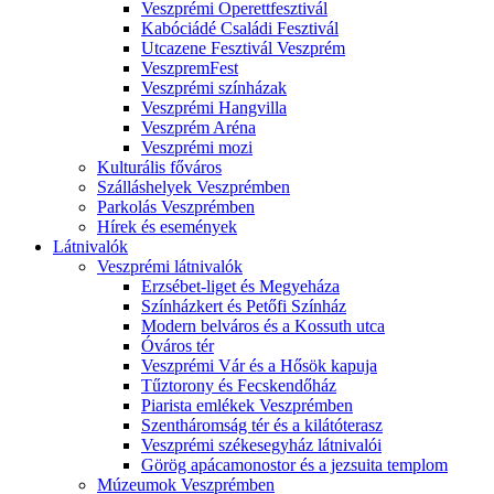
Veszprémi Operettfesztivál
Kabóciádé Családi Fesztivál
Utcazene Fesztivál Veszprém
VeszpremFest
Veszprémi színházak
Veszprémi Hangvilla
Veszprém Aréna
Veszprémi mozi
Kulturális főváros
Szálláshelyek Veszprémben
Parkolás Veszprémben
Hírek és események
Látnivalók
Veszprémi látnivalók
Erzsébet-liget és Megyeháza
Színházkert és Petőfi Színház
Modern belváros és a Kossuth utca
Óváros tér
Veszprémi Vár és a Hősök kapuja
Tűztorony és Fecskendőház
Piarista emlékek Veszprémben
Szentháromság tér és a kilátóterasz
Veszprémi székesegyház látnivalói
Görög apácamonostor és a jezsuita templom
Múzeumok Veszprémben