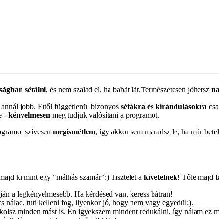
aságban sétálni
, és nem szalad el, ha babát lát.Természetesen jöhetsz
na
annál jobb. Ettől függetlenül bizonyos
sétákra és kirándulásokra
cs
e -
kényelmesen
meg tudjuk valósítani a programot.
gramot szívesen
megismétlem
, így akkor sem maradsz le, ha már bete
majd ki mint egy "málhás szamár":) Tisztelet a
kivételnek
! Tőle majd
t
apján a legkényelmesebb. Ha kérdésed van, keress bátran!
s nálad, tuti kelleni fog, ilyenkor jó, hogy nem vagy egyedül:).
akolsz minden mást is. Én igyekszem mindent redukálni, így nálam ez 