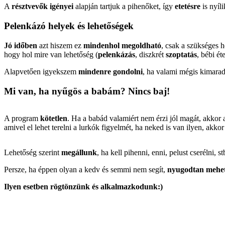
A
résztvevők igényei
alapján tartjuk a pihenőket, így
etetésre
is nyí
Pelenkázó helyek és lehetőségek
Jó időben
azt hiszem ez
mindenhol megoldható
, csak a szükséges 
hogy hol mire van lehetőség (
pelenkázás
, diszkrét
szoptatás
, bébi ét
Alapvetően igyekszem
mindenre gondolni
, ha valami mégis kimara
Mi van, ha nyűgös a babám? Nincs baj!
A program
kötetlen
. Ha a babád valamiért nem érzi jól magát, akkor
amivel el lehet terelni a lurkók figyelmét, ha neked is van ilyen, akko
Lehetőség szerint
megállunk
, ha kell pihenni, enni, pelust cserélni, st
Persze, ha éppen olyan a kedv és semmi nem segít,
nyugodtan mehe
Ilyen esetben rögtönzünk és alkalmazkodunk:)