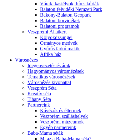
Várak, kastélyok, híres kúriák
Balaton-felvidéki Nemzeti Park
Bakony-Balaton Geopark
Balatoni borvidékek
Balatoni programok
Veszprémi Állatkert
Kölyökdzsungel
Ormányos medvék
Gyűrűs farkú makik
Afrika-ház
Városnézés
Idegenvezetés és árak
Hagyományos városnézések
Tematikus városnézések
Városnézés kivonattal
Veszprém Séta
Kreatív séta
Tihany Séta
Partnereink
Kávézók és éttermek
Veszprémi szálláshelyek
Veszprémi múzeumok
Egyéb partnereink
Baba-Mama séták
Mi az a Baba-Mama séta?