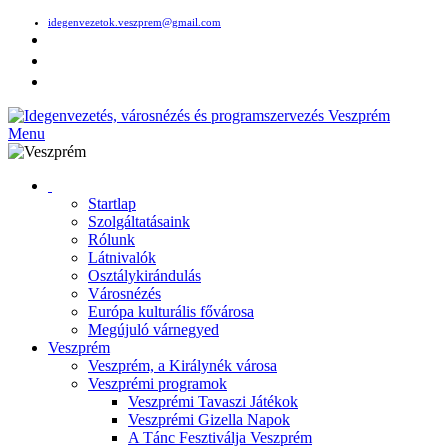
idegenvezetok.veszprem@gmail.com
Menu
Startlap
Szolgáltatásaink
Rólunk
Látnivalók
Osztálykirándulás
Városnézés
Európa kulturális fővárosa
Megújuló várnegyed
Veszprém
Veszprém, a Királynék városa
Veszprémi programok
Veszprémi Tavaszi Játékok
Veszprémi Gizella Napok
A Tánc Fesztiválja Veszprém