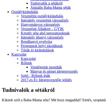
Tudnivalók a sétákról
Aktuális Baba-Mama séták
Osztálykirándulás
Veszprémi osztálykirándulás
Interaktív veszprémi városnézés
Hagyományos városnézés
Veszprémi Állatkert – GYIK
Kreatív séta alsó tagozatosoknak
Interaktív tihanyi városnézés
Rendhagyó nyelvóra
Programok helyi iskoláknak
Túrák és kirándulások
Kapcsolat
Kapcsolat
Rólunk
Vendégeink mondták
Magyar és német idegenvezetés
Sajtó - Rólunk írták
2017-es Év Idegenvezetője jelölés
Tudnivalók a sétákról
Kiknek szól a Baba-Mama séta? Mit hozz magaddal? Etetés, szoptatás