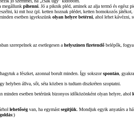
m nézik jó szemmel, ha „csak úgy” kidobom.
ha megállunk
pihenni
. Jó a piknik pléd, aminek az alja termó és egész p
beszélni, ki mit hoz (pl. ketten hoznak plédet, ketten homokozós játékot
 minden esetben igyekszünk
olyan helyre betérni
, ahol lehet kávézni, 
ásban szerepelnek az esetlegesen a
helyszínen fizetendő
belépők, fogya
hagytuk a fészket, azonnal borult minden. Így sokszor
spontán
, gyakr
y helyben állva, sőt, séta közben is tudtam diszkréten szoptatni.
n minden esetben betérünk bizonyos időközönként olyan helyre, ahol
bárhol
lehetőség
van, ha egymást
segítjük
. Mondjuk egyik anyatárs a hát
goldás
:)