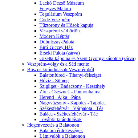
Lackó Dezső Múzeum
Fenyves Malom
Tegulárium Veszprém
Code Veszprém
Tűztorony és Hősök kapuja
Veszprémi várbörtön
Modern Képtár
Dubniczay-Palota
Biró-Giczey Ház
Érseki Palota (zárva)
Gizella-kápolna és Szent György-kápolna (zárva)
Veszprém-völgy és a Séd mente
Buszos kirándulások Veszprémből
Balatonfüred - Tihanyi-félsziget
Hévíz - Sümeg
Szigliget - Badacsony - Keszthely
Zirc - Csesznek - Pannonhalma
Herend - Ajka - Pápa
Nagyvázsony - Kapolcs - Tapolca
Székesfehérvár - Várpalota - Tés
Baláca - Székesfehérvár - Tác
További kirándulások
Idegenvezetés a Balatonon
Balatoni érdekességek
Látnivalók a Balatonon