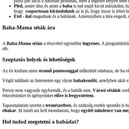
plusz pár zacsi a használt pelusnak, mert a legtöbb helyen ne
Pléd
, amire ülsz és amin a
baba
is tud majd kicsit mászkálni, 
hogy
csoportosan kirándulunk
az is jó, hogy össze is lehet 
Étel - ital
magadnak és a babának. Amennyiben a túra engedi,
Baba-Mama séták ára
A
Baba-Mama sétán
a részvétel egynelőre
ingyenes
. A programleír
stb.
Szoptatós helyek és lehetőségek
Az én kisfiam anno
óramű pontossággal
működött odahaza, de ha el
Végül találtam az Interneten egy olyan
babakendőt
, amelyben akár eg
Persze nem vagyunk egyformák, és a babák sem.
Városi sétáink
sorá
érkezésünket és igényeinket
előre is leegyeztetem
.
Tapasztalatom szerint a
természetben
, és szükség esetén spontán is 
eltakar
. Itt ismét azt kell mondanom, hogy
együtt mindenre van me
Hol tudod megetetni a babádat?