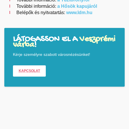
További információ:
a Hősök kapujáról
Belépők és nyitvatartás:
www.ldm.hu
LÁTOGASSON EL A
Veszprémi
várba
!
Kérje személyre szabott városnézésünket!
KAPCSOLAT