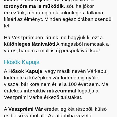
toronyóra ma is működik
, sőt, ha jókor
érkezünk, a harangjáték különleges dallama
kíséri az élményt. Minden egész órában csendül
fel.
Ha Veszprémben járunk, ne hagyjuk ki ezt a
különleges látnivalót
! A magasból nemcsak a
város, hanem a múlt is új perspektívát kap!
Hősök Kapuja
A
Hősök Kapuja
, vagy másik nevén Várkapu,
története a középkori vár történetéig nyúlik
vissza, bár kora nem éri el a 100 évet sem. Ma
érdekes
interaktív múzeummal
fogadja a
Veszprémi Várba érkező turistákat.
A
Veszprémi Vár
eredetileg két részből, külső
és belső várból állt. Az utóbbiba vezető