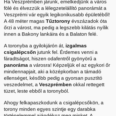
Ha Veszprémben járunk, emelkedjünk a város
fölé és élvezzük a lélegzetelállító panorámát a
Veszprémi vár egyik legikonikusabb épületéből!
A 48 méter magas
Tűztorony
évszázadok óta
őrzi a várost, ma pedig a legszebb kilátás nyílik
innen a Bakony lankáira és a Balaton felé.
A toronyba a gyilokjárón át,
izgalmas
csigalépcsőn
jutunk fel. Érdemes venni a
fáradtságot, hiszen odafentről gyönyörű a
panoráma
a városra! Képzeljük el az egykori őr
mindennapjait, aki a középkorban a támadó
ellenséget, később pedig a gyorsan pusztító
veszedelmet, a
Veszprémben
okkal rettegett
tüzet, leste ebből a toronyból.
Ahogy felkapaszkodunk a csigalépcsőkön, a
torony minden egyes szintje egy darabka
történelemmel ajándékoz meg minket. A