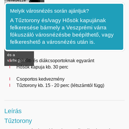
lépcsőn, s
tűztorony
helye,
ahonnan
képek,
egyes
szolgált
áldozatainak.
felfedezze
máris
óraműve.
messze
térképek,
részleteit
az épület.
Kilátóteraszáról
a
hegyezzük
őrtornya,
a
Melyik városnézés során ajánljuk?
élvezhetjük a
ellátni. Ezt az
mozgóképek
vizsgálni,
ismét
Veszprémi
a fülünket!
Hősök
veszprémi
élményt nem
és további
milyen volt
élvezhetjük a
várat,
A Tűztorony és/vagy Hősök kapujának
körpanorámát!
szabad
interaktív
egy épület
panorámát!
kapuja!
felkeresése bármely a Veszprémi várra
kihagyni!
eszközök
régen, s
segítségével
milyen ma.
fókuszáló városnézésbe beépíthető, vagy
ismerhetjük
felkereshető a városnézés után is.
meg a régi
Veszprémet
és a
várhegyet.
Felnőtt- és diákcsoportoknak egyaránt
Hősök kapuja kb. 30 perc
Csoportos kedvezmény
Tűztorony kb. 15 - 20 perc (létszámtól függ)
Leírás
Tűztorony