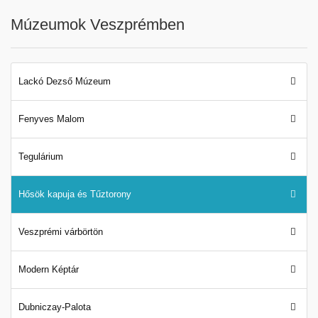
Múzeumok Veszprémben
Lackó Dezső Múzeum
Fenyves Malom
Tegulárium
Hősök kapuja és Tűztorony
Veszprémi várbörtön
Modern Képtár
Dubniczay-Palota