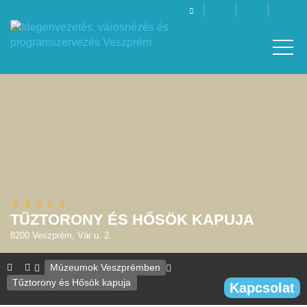
TŰZTORONY ÉS HŐSÖK KAPUJA
8200 Veszprém, Vár u. 2.
Múzeumok Veszprémben
Tűztorony és Hősök kapuja
Kapcsolat