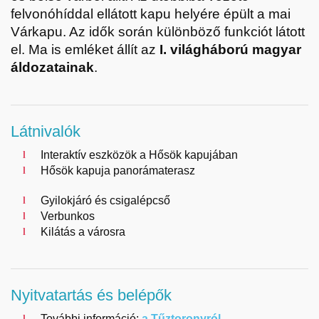
felvonóhíddal ellátott kapu helyére épült a mai
Várkapu. Az idők során különböző funkciót látott
el. Ma is emléket állít az
I. világháború magyar
áldozatainak
.
Látnivalók
Interaktív eszközök a Hősök kapujában
Hősök kapuja panorámaterasz
Gyilokjáró és csigalépcső
Verbunkos
Kilátás a városra
Nyitvatartás és belépők
További információ:
a Tűztoronyról