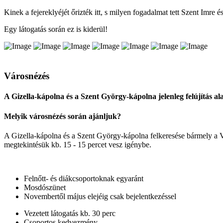
Kinek a fejereklyéjét őrizték itt, s milyen fogadalmat tett Szent Imre 
Egy látogatás során ez is kiderül!
Városnézés
A Gizella-kápolna és a Szent György-kápolna jelenleg felújítás a
Melyik városnézés során ajánljuk?
A Gizella-kápolna és a Szent György-kápolna felkeresése bármely a V
megtekintésük kb. 15 - 15 percet vesz igénybe.
Felnőtt- és diákcsoportoknak egyaránt
Mosdószünet
Novembertől május elejéig csak bejelentkezéssel
Vezetett látogatás kb. 30 perc
Csoportos kedvezmény