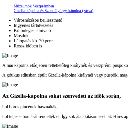
Múzeumok Veszprémben
Gizella-kápolna és Szent György-kápolna (zárva)
Városnézésbe beilleszthető
Ingyenes tárlatvezetés
Különleges látnivaló
Mosdók
Látogatás kb. 30 perc
Rossz időben is
A mai kápolna elődjében feltehetőleg királynék és veszprémi püspök
A gótikus stílusban épült Gizella-kápolna királynéi vagy püspöki mag
Az Gizella-kápolna sokat szenvedett az idők során,
hol boros pincének használták,
hol teljes elbontását rendelték el. Így sok átalakításon esett át. Híre