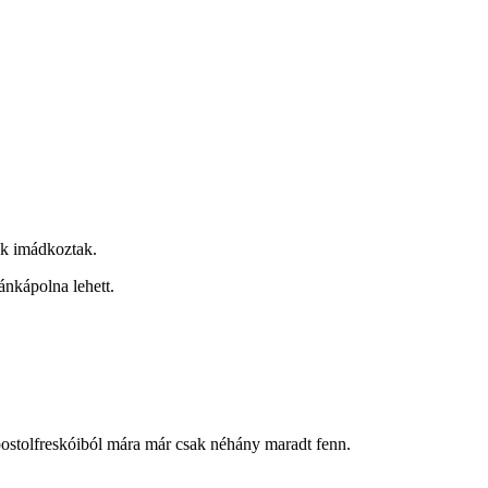
ök imádkoztak.
ánkápolna lehett.
s apostolfreskóiból mára már csak néhány maradt fenn.