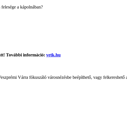
és felesége a kápolnában?
latt! További információ:
vetk.hu
eszprémi Várra fókuszáló városnézésbe beépíthető, vagy felkereshető 