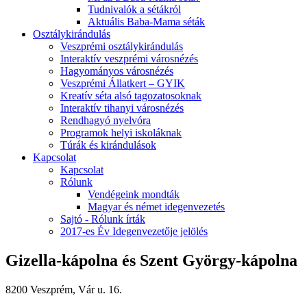
Tudnivalók a sétákról
Aktuális Baba-Mama séták
Osztálykirándulás
Veszprémi osztálykirándulás
Interaktív veszprémi városnézés
Hagyományos városnézés
Veszprémi Állatkert – GYIK
Kreatív séta alsó tagozatosoknak
Interaktív tihanyi városnézés
Rendhagyó nyelvóra
Programok helyi iskoláknak
Túrák és kirándulások
Kapcsolat
Kapcsolat
Rólunk
Vendégeink mondták
Magyar és német idegenvezetés
Sajtó - Rólunk írták
2017-es Év Idegenvezetője jelölés
Gizella-kápolna és Szent György-kápolna
8200 Veszprém, Vár u. 16.