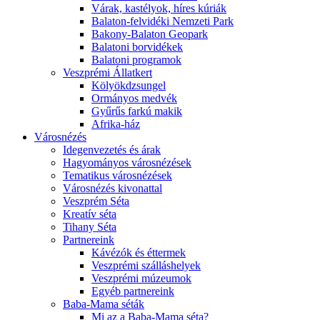
Várak, kastélyok, híres kúriák
Balaton-felvidéki Nemzeti Park
Bakony-Balaton Geopark
Balatoni borvidékek
Balatoni programok
Veszprémi Állatkert
Kölyökdzsungel
Ormányos medvék
Gyűrűs farkú makik
Afrika-ház
Városnézés
Idegenvezetés és árak
Hagyományos városnézések
Tematikus városnézések
Városnézés kivonattal
Veszprém Séta
Kreatív séta
Tihany Séta
Partnereink
Kávézók és éttermek
Veszprémi szálláshelyek
Veszprémi múzeumok
Egyéb partnereink
Baba-Mama séták
Mi az a Baba-Mama séta?