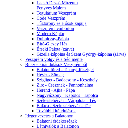
Lackó Dezső Múzeum
Fenyves Malom
Tegulárium Veszprém
Code Veszprém
Tűztorony és Hősök kapuja
Veszprémi várbörtön
Modern Képtár
Dubniczay-Palota
Biró-Giczey Ház
Érseki Palota (zárva)
Gizella-kápolna és Szent György-kápolna (zárva)
Veszprém-völgy és a Séd mente
Buszos kirándulások Veszprémből
Balatonfüred - Tihanyi-félsziget
Hévíz - Sümeg
Szigliget - Badacsony - Keszthely
Zirc - Csesznek - Pannonhalma
Herend - Ajka - Pápa
Nagyvázsony - Kapolcs - Tapolca
Székesfehérvár - Várpalota - Tés
Baláca - Székesfehérvár - Tác
További kirándulások
Idegenvezetés a Balatonon
Balatoni érdekességek
Látnivalók a Balatonon