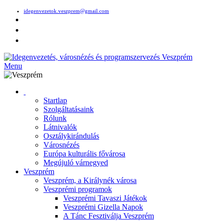
idegenvezetok.veszprem@gmail.com
Menu
Startlap
Szolgáltatásaink
Rólunk
Látnivalók
Osztálykirándulás
Városnézés
Európa kulturális fővárosa
Megújuló várnegyed
Veszprém
Veszprém, a Királynék városa
Veszprémi programok
Veszprémi Tavaszi Játékok
Veszprémi Gizella Napok
A Tánc Fesztiválja Veszprém