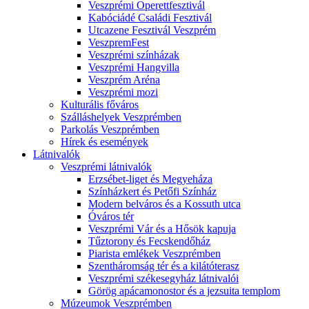
Veszprémi Operettfesztivál
Kabóciádé Családi Fesztivál
Utcazene Fesztivál Veszprém
VeszpremFest
Veszprémi színházak
Veszprémi Hangvilla
Veszprém Aréna
Veszprémi mozi
Kulturális főváros
Szálláshelyek Veszprémben
Parkolás Veszprémben
Hírek és események
Látnivalók
Veszprémi látnivalók
Erzsébet-liget és Megyeháza
Színházkert és Petőfi Színház
Modern belváros és a Kossuth utca
Óváros tér
Veszprémi Vár és a Hősök kapuja
Tűztorony és Fecskendőház
Piarista emlékek Veszprémben
Szentháromság tér és a kilátóterasz
Veszprémi székesegyház látnivalói
Görög apácamonostor és a jezsuita templom
Múzeumok Veszprémben