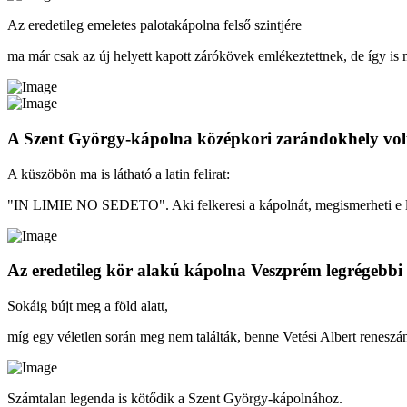
Az eredetileg emeletes palotakápolna felső szintjére
ma már csak az új helyett kapott zárókövek emlékeztettnek, de így is 
A Szent György-kápolna középkori zarándokhely vol
A küszöbön ma is látható a latin felirat:
"IN LIMIE NO SEDETO". Aki felkeresi a kápolnát, megismerheti e lati
Az eredetileg kör alakú kápolna Veszprém legrégebbi é
Sokáig bújt meg a föld alatt,
míg egy véletlen során meg nem találták, benne Vetési Albert reneszá
Számtalan legenda is kötődik a Szent György-kápolnához.