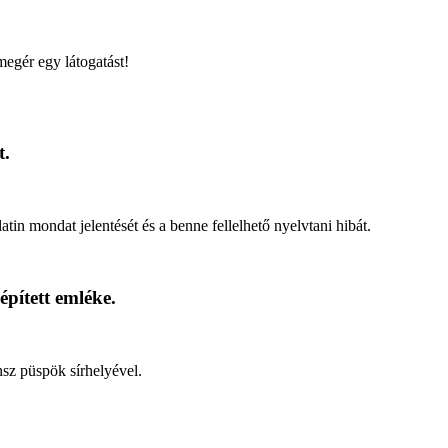
megér egy látogatást!
t.
n mondat jelentését és a benne fellelhető nyelvtani hibát.
pített emléke.
nsz püspök sírhelyével.